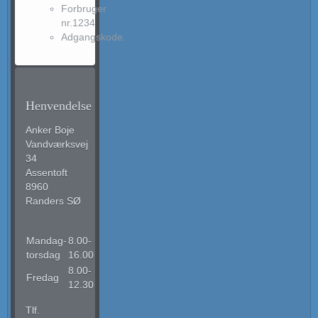
Forbruger
nr.1234
Adgangskode.
Henvendelse
Anker Boje
Vandværksvej
34
Assentoft
8960
Randers SØ
Mandag-
8.00-
torsdag
16.00
8.00-
Fredag
12.30
Tlf.