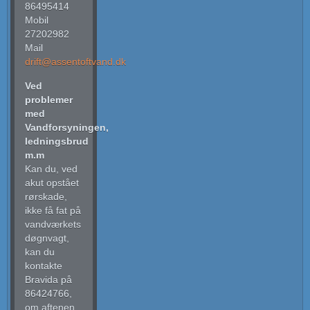
86495414
Mobil
27202982
Mail
drift@assentoftvand.dk
Ved
problemer
med
Vandforsyningen,
ledningsbrud
m.m
Kan du, ved
akut opstået
rørskade,
ikke få fat på
vandværkets
døgnvagt,
kan du
kontakte
Bravida på
86424766,
om aftenen