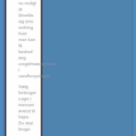
nu muligt
at
tilmelde
sig sms
ordning
hvor
man kan
få
besked
ang.
uregelmæssigheder
i
vandforsyningen.
Vælg
forbruger
Login i
menuen
øverst til
højre.
Du skal
bruge: