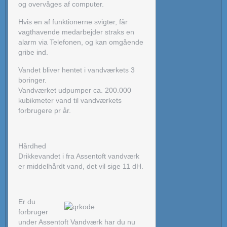
og overvåges af computer.
Hvis en af funktionerne svigter, får
vagthavende medarbejder straks en
alarm via Telefonen, og kan omgående
gribe ind.
Vandet bliver hentet i vandværkets 3
boringer.
Vandværket udpumper ca. 200.000
kubikmeter vand til vandværkets
forbrugere pr år.
Hårdhed
Drikkevandet i fra Assentoft vandværk
er middelhårdt vand, det vil sige 11 dH.
Er du
forbruger
under Assentoft Vandværk har du nu