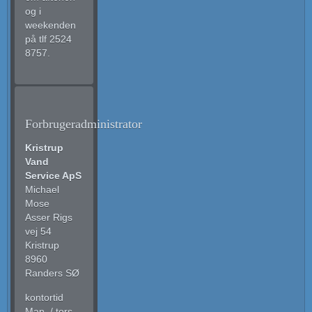
og i
weekenden
på tlf 2524
8757.
Forbrugeradministrator
Kristrup
Vand
Service ApS
Michael
Mose
Asser Rigs
vej 54
Kristrup
8960
Randers SØ
kontortid
Man. / tors.